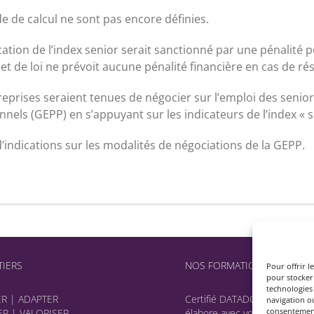
de de calcul ne sont pas encore définies.
cation de l’index senior serait sanctionné par une pénalité 
et de loi ne prévoit aucune pénalité financière en cas de rés
ntreprises seraient tenues de négocier sur l’emploi des senio
nels (GEPP) en s’appuyant sur les indicateurs de l’index « s
 d’indications sur les modalités de négociations de la GEPP.
IERS
NOS FORMATIONS
Pour offrir l
pour stocker 
technologies
ER | ADAPTER
Certifié DATADOCK, NORMA 
navigation ou
consentement 
R | VALORISER
élabore avec vous des prog