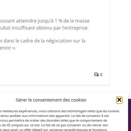
pouvant atteindre jusqu’à 1 % de la masse
ultat insuffisant obtenu par l’entreprise.
rs dans le cadre de la négociation sur la
enior ».
0
Gérer le consentement des cookies
NOUS CONTACTER
es meilleures expériences, nous utilisons des technologies telles que les cookies
et/ou accéder aux informations des appareils. Le fait de consentir à ces
 nous permettra de traiter des données telles que le comportement de
Avocats
18 rue de Vienne
 les ID uniques sur ce site. Le fait de ne pas consentir ou de retirer son
peut avoir un effet négatif sur certaines caractéristiques et fonctions.
rammes
75008 Paris