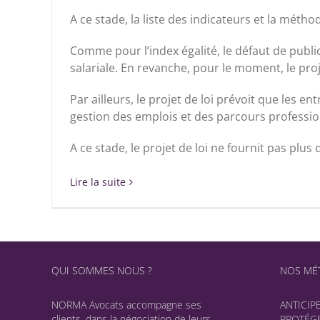
A ce stade, la liste des indicateurs et la métho
Comme pour l’index égalité, le défaut de publi
salariale. En revanche, pour le moment, le proj
Par ailleurs, le projet de loi prévoit que les e
gestion des emplois et des parcours profession
A ce stade, le projet de loi ne fournit pas plus
Lire la suite
QUI SOMMES NOUS ?
NOS MÉT
NORMA Avocats accompagne ses
ANTICIP
clients, dans la négociation de leurs
PROTÉGE