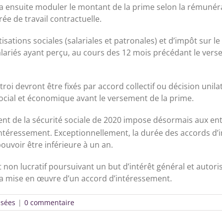
rra ensuite moduler le montant de la prime selon la rémunérat
ée de travail contractuelle.
ations sociales (salariales et patronales) et d’impôt sur l
salariés ayant perçu, au cours des 12 mois précédant le vers
roi devront être fixés par accord collectif ou décision unila
ocial et économique avant le versement de la prime.
ment de la sécurité sociale de 2020 impose désormais aux ent
ntéressement. Exceptionnellement, la durée des accords d’i
pouvoir être inférieure à un an.
t non lucratif poursuivant un but d’intérêt général et autor
la mise en œuvre d’un accord d’intéressement.
isées
|
0 commentaire