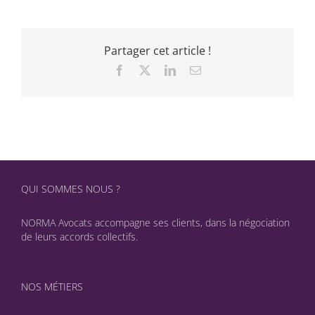
Partager cet article !
Facebook
X
LinkedIn
Email
QUI SOMMES NOUS ?
NORMA Avocats accompagne ses clients, dans la négociation
de leurs accords collectifs.
NOS MÉTIERS