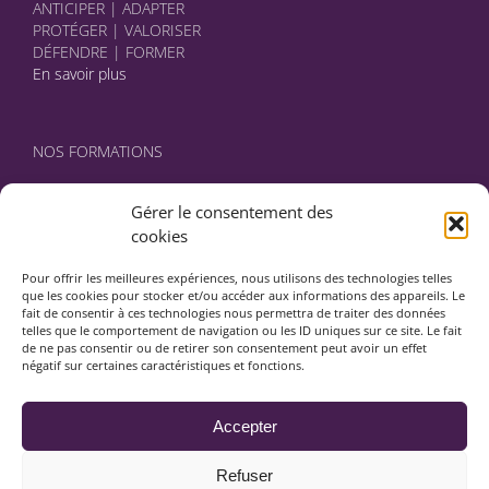
ANTICIPER | ADAPTER
PROTÉGER | VALORISER
DÉFENDRE | FORMER
En savoir plus
NOS FORMATIONS
Certifié DATADOCK, NORMA Avocats élabore avec vous des
Gérer le consentement des
programmes sur mesure.
cookies
En savoir plus
Pour offrir les meilleures expériences, nous utilisons des technologies telles
que les cookies pour stocker et/ou accéder aux informations des appareils. Le
fait de consentir à ces technologies nous permettra de traiter des données
NOUS CONTACTER
telles que le comportement de navigation ou les ID uniques sur ce site. Le fait
de ne pas consentir ou de retirer son consentement peut avoir un effet
négatif sur certaines caractéristiques et fonctions.
18 rue de Vienne
75008 Paris
01.42.93.03.33
Accepter
Nous contacter
Refuser