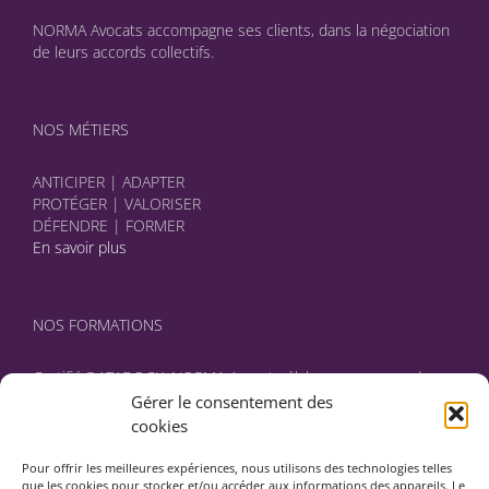
NORMA Avocats accompagne ses clients, dans la négociation
de leurs accords collectifs.
NOS MÉTIERS
ANTICIPER | ADAPTER
PROTÉGER | VALORISER
DÉFENDRE | FORMER
En savoir plus
NOS FORMATIONS
Certifié DATADOCK, NORMA Avocats élabore avec vous des
programmes sur mesure.
Gérer le consentement des
En savoir plus
cookies
Pour offrir les meilleures expériences, nous utilisons des technologies telles
que les cookies pour stocker et/ou accéder aux informations des appareils. Le