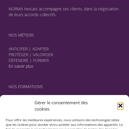
NORMA Avocats accompagne ses clients, dans la négociation
de leurs accords collectifs.
NOS MÉTIERS
ANTICIPER | ADAPTER
PROTÉGER | VALORISER
DÉFENDRE | FORMER
En savoir plus
NOS FORMATIONS
Certifié DATADOCK, NORMA Avocats élabore avec vous des
Gérer le consentement des
programmes sur mesure.
cookies
En savoir plus
Pour offrir les meilleures expériences, nous utilisons des technologies telles
que les cookies pour stocker et/ou accéder aux informations des appareils. Le