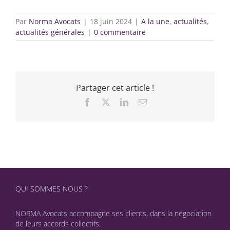
Par
Norma Avocats
|
18 juin 2024
|
A la une
,
actualités
,
actualités générales
|
0 commentaire
Partager cet article !
Facebook
X
LinkedIn
Email
QUI SOMMES NOUS ?
NORMA Avocats accompagne ses clients, dans la négociation
de leurs accords collectifs.