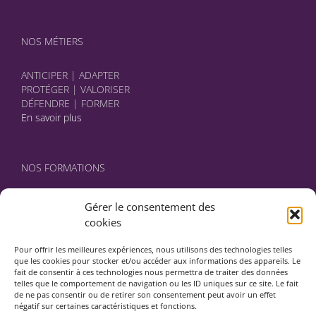
NOS MÉTIERS
ANTICIPER | ADAPTER
PROTÉGER | VALORISER
DÉFENDRE | FORMER
En savoir plus
NOS FORMATIONS
Certifié DATADOCK, NORMA Avocats élabore avec vous des
Gérer le consentement des
programmes sur mesure.
cookies
En savoir plus
Pour offrir les meilleures expériences, nous utilisons des technologies telles
que les cookies pour stocker et/ou accéder aux informations des appareils. Le
fait de consentir à ces technologies nous permettra de traiter des données
NOUS CONTACTER
telles que le comportement de navigation ou les ID uniques sur ce site. Le fait
de ne pas consentir ou de retirer son consentement peut avoir un effet
négatif sur certaines caractéristiques et fonctions.
18 rue de Vienne