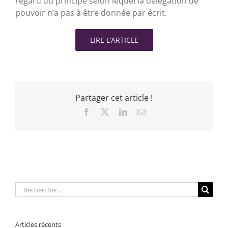
regard du principe selon lequel la délégation de
pouvoir n’a pas à être donnée par écrit.
LIRE L’ARTICLE
Partager cet article !
Facebook
X
LinkedIn
Email
Rechercher:
Articles récents